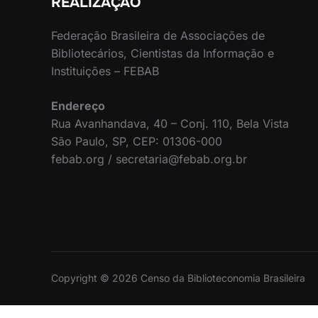
REALIZAÇÃO
Federação Brasileira de Associações de
Bibliotecários, Cientistas da Informação e
Instituições – FEBAB
Endereço
Rua Avanhandava, 40 – Conj. 110, Bela Vista
São Paulo, SP, CEP: 01306-000
febab.org / secretaria@febab.org.br
Copyright © 2026 Censo da Biblioteconomia Brasileira