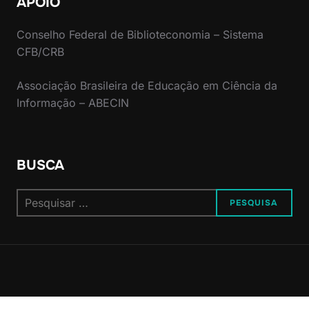
APOIO
Conselho Federal de Biblioteconomia – Sistema
CFB/CRB
Associação Brasileira de Educação em Ciência da
Informação – ABECIN
BUSCA
Pesquisar
PESQUISA
por: