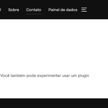
l
Sobre
Contato
Painel de dados
ALTERNAR
 Você também pode experimentar usar um plugin