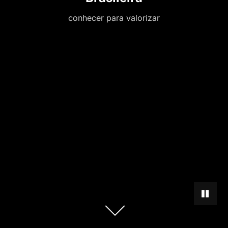
conhecer para valorizar
PAUSAR 
Role
para