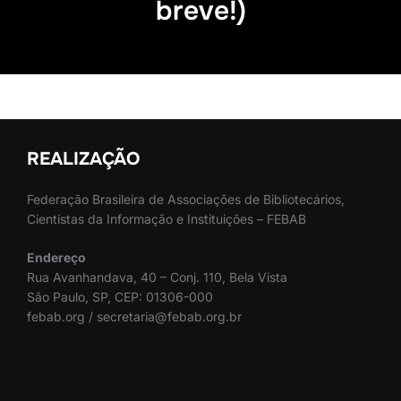
breve!)
REALIZAÇÃO
Federação Brasileira de Associações de Bibliotecários,
Cientistas da Informação e Instituições – FEBAB
Endereço
Rua Avanhandava, 40 – Conj. 110, Bela Vista
São Paulo, SP, CEP: 01306-000
febab.org / secretaria@febab.org.br