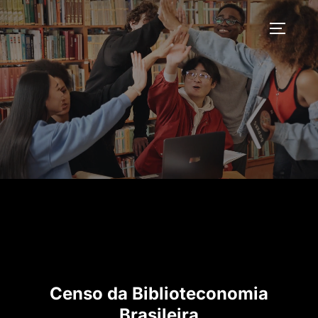
Pular
para
ALTERN
o
conteúdo
Censo da Biblioteconomia
Brasileira